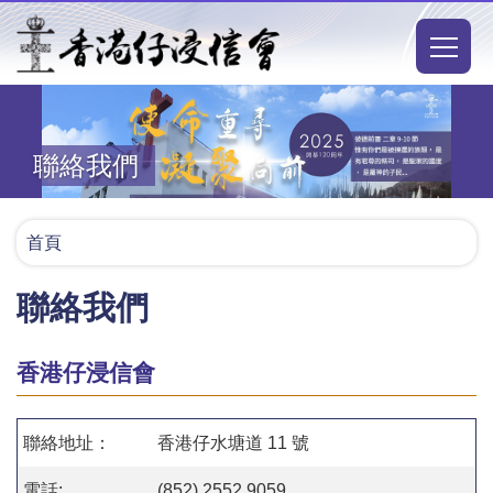
移至主內容
Main
naviga
聯絡我們
導
首頁
航
聯絡我們
連
結
香港仔浸信會
聯絡地址：
香港仔水塘道 11 號
電話:
(852) 2552 9059