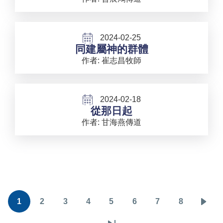
2024-02-25
同建屬神的群體
作者: 崔志昌牧師
2024-02-18
從那日起
作者: 甘海燕傳道
Pagination
1
2
3
4
5
6
7
8
目
頁
頁
頁
頁
頁
頁
頁
下
前
面
面
面
面
面
面
面
一