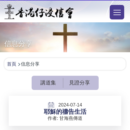
移至主內容
Main
naviga
信息分享
導
首頁
信息分享
航
連
講道集
見證分享
結
2024-07-14
耶穌的禱告生活
作者: 甘海燕傳道