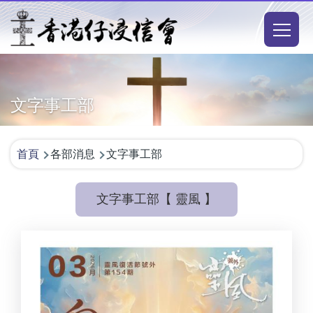
移至主內容
Main
naviga
文字事工部
導
首頁
各部消息
文字事工部
航
連
文字事工部【 靈風 】
結