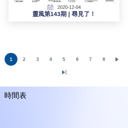
2020-12-04
靈風第143期 | 尋見了！
Pagination
1
2
3
4
5
6
7
8
目
頁
頁
頁
頁
頁
頁
頁
下
前
面
面
面
面
面
面
面
一
Last
頁
頁
page
面
時間表