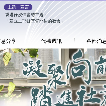
主題、宣言
香港仔浸信會總主題：
「建立主耶穌基督門徒的教會」
信息分享
代禱週訊
各部消