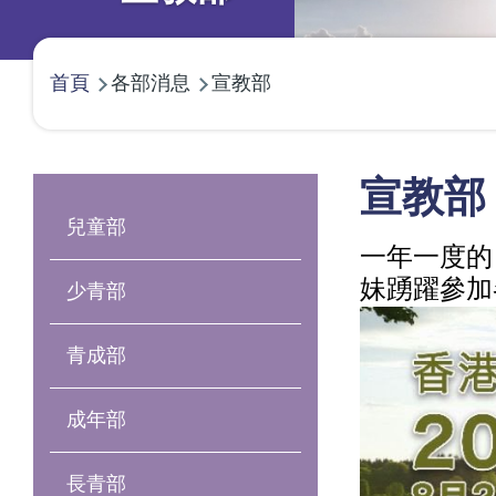
導
首頁
各部消息
宣教部
航
連
結
Main
宣教部
navigation
兒童部
一年一度的
妹踴躍參加
少青部
青成部
成年部
長青部