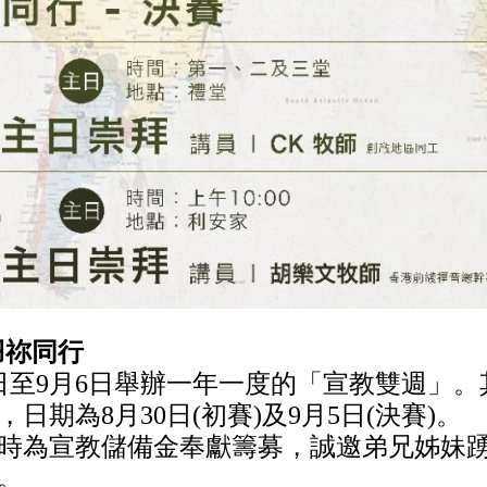
羽祢同行
6日至9月6日舉辦一年一度的「宣教雙週」
日期為8月30日(初賽)及9月5日(決賽)。
時為宣教儲備金奉獻籌募，誠邀弟兄姊妹
。