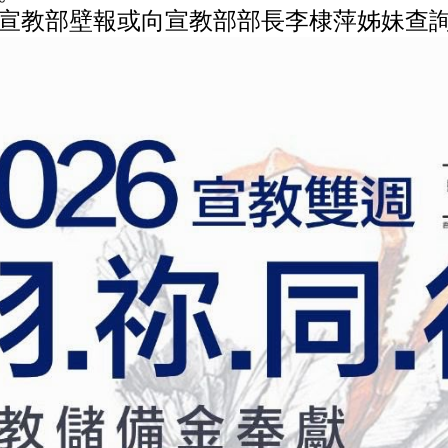
宣教部壁報或向宣教部部長李棣萍姊妹查