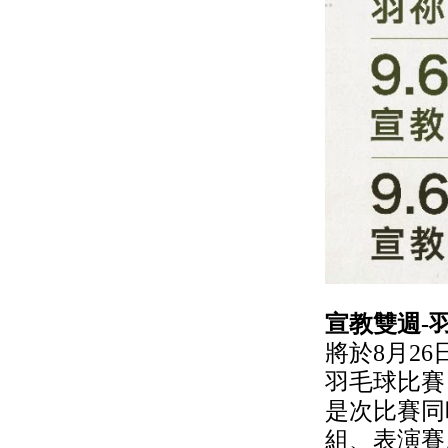
宣教雙週-
將於8月2
羽毛球比賽，
是次比賽同
組、表演賽