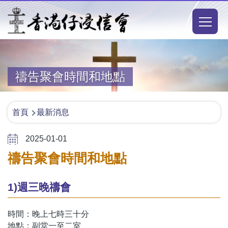
移至主內容
Main
naviga
禱告聚會時間和地點
導
首頁
最新消息
航
2025-01-01
連
禱告聚會時間和地點
結
1)週三晚禱會
時間：晚上七時三十分
地點：副堂一至二室